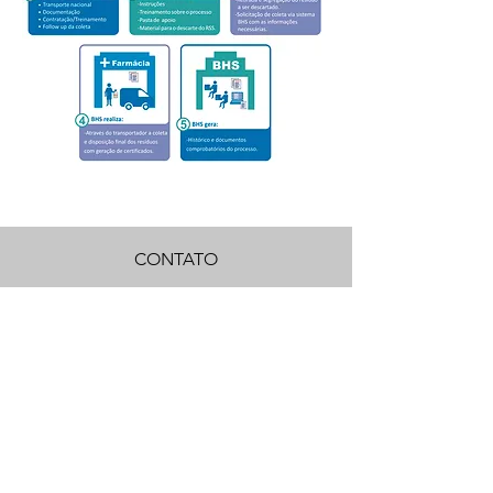
CONTATO
11 5093-0554
bhs@bhsbrasil.com.br
© 2023 BHS Brasil