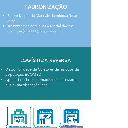
PADRONIZAÇÃO
Padronização de Manuais de orientação às
lojas.
Treinamentos contínuos – Modalidade à
distância (via 0800) ou presencial.
LOGÍSTICA REVERSA
Disponibilidade de Coletores de resíduos da
população, ECOMED.
Apoio da Indústria farmacêutica nos estados
que existe obrigação legal.