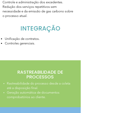
Controle e administração dos excedentes.
Redução dos serviços repetitivos sem
necessidade e da emissão de gas carbono sobre
o processo atual.​
INTEGRAÇÃO
Unificação de contratos.
Controles gerenciais.
RASTREABILIDADE DE
PROCESSOS
Rastreabilidade do processo desde a coleta
até a disposição final.
Geração automática de documentos
comprobatórios ao cliente.